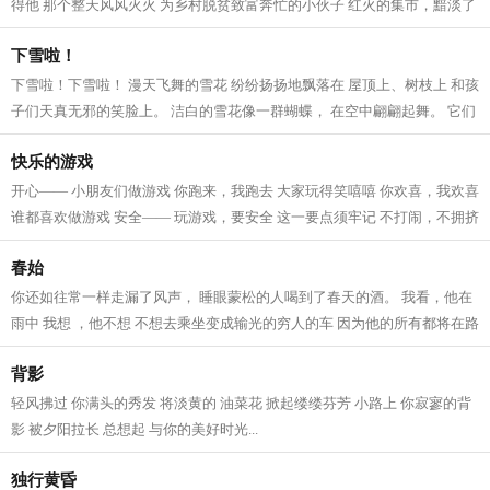
得他 那个整天风风火火 为乡村脱贫致富奔忙的小伙子 红火的集市，黯淡了
昔日的愁绪和叹息 一路上的牵挂...
下雪啦！
下雪啦！下雪啦！ 漫天飞舞的雪花 纷纷扬扬地飘落在 屋顶上、树枝上 和孩
子们天真无邪的笑脸上。 洁白的雪花像一群蝴蝶， 在空中翩翩起舞。 它们
是调皮捣蛋的小精灵， 把汽车藏...
快乐的游戏
开心—— 小朋友们做游戏 你跑来，我跑去 大家玩得笑嘻嘻 你欢喜，我欢喜
谁都喜欢做游戏 安全—— 玩游戏，要安全 这一要点须牢记 不打闹，不拥挤
人身安全须铭记 智慧—— 玩游...
春始
你还如往常一样走漏了风声， 睡眼蒙松的人喝到了春天的酒。 我看，他在
雨中 我想 ，他不想 不想去乘坐变成输光的穷人的车 因为他的所有都将在路
途中逝去 如少年春光，一生乍泄一...
背影
轻风拂过 你满头的秀发 将淡黄的 油菜花 掀起缕缕芬芳 小路上 你寂寥的背
影 被夕阳拉长 总想起 与你的美好时光...
独行黄昏