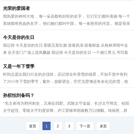
渔歌 摇落了满天星辰 月牙弯弯...
光荣的爱国者
我热爱的神州大地， 每一朵花都有好听的名字， 它们它们都叫美丽 每一个
英雄都有热血的名字， 他们她们都叫中国， 每一条慈祥的河流， 都是母亲
最爱的河流， 每一句优美的语言，...
今天是你的生日
我记得 今天是你的生日 那面五星红旗 迎着风浪 踩着鲜血 从枪林弹雨中走
来 在天安门广场上迎风飘扬 我记得 今天是你的生日 一个湘江男儿 书写着
二万五千里的长诗 登上天安门城楼...
又是一年下雪季
时间总是比我们行走的步伐快，还记得去年滑雪的场景，不知不觉中有到
了2015年下雪的季节，窗外，放眼望去，茫茫戈壁滩还有未化完的雪，他
们总是将大地装饰成白色，等雪快要化完...
孙权怕刘备吗？
“先主表琦为荆州刺史，又南征四郡。武陵太守金旋、长沙太守韩玄、桂阳
太守赵范、零陵太守刘度皆降。庐江雷绪率部曲数万口稽颡。琦病死，群
下推先主为荆州牧，治公安。权稍畏...
首页
1
2
3
下一页
末页