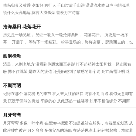
倦鸟归巢又黄昏 夕阳好 独行人 千山过后千山远 潺潺流水昨日声 何惧孤单
说什么天高地远 莫言大漠孤烟 善爱万古诗篇...
沧海桑田 花落花开
历史是一场见证， 见证一轮又一轮沧海桑田， 花落花开。 历史是一场序
幕， 开启了， 等待下一场精彩。 粉墨登场的，终将谢幕， 踯躅而去的，也
成回忆。 青山遮不住，毕竟东流去...
甜润律动
清晨，来到老地方 没看到你飘逸而至身影 打不起精神太阳和我一起走顾右
盼 摁不住眺望 是昨天的疲倦 还是触碰到了敏感的那个词 死亡尚需证明 迷
惑荒唐 离去的那人 卸去了一身的疲...
不期而遇
记得在那个 落花纷飞的季节 在人来人往的路口 与你不期而遇 看似无意却有
意 沉浸于回味的痴迷 平静的心 从此荡起一丝涟漪 如果不相信缘分 不期而
遇又算作什么 邂逅在相同的路上...
月牙弯弯
月牙弯弯 多像一叶小舟 在星海中摆渡 不知是谁站在船头，点着星光划桨 从
此岸驶向彼岸 月牙弯弯 多像父亲的渔船 在茫茫凤湖上 轻轻摇起橹，放喉着