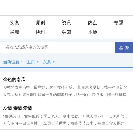
头条
原创
资讯
热点
专题
最新
快料
独闻
本地
当前位置：
主页
>
头条
>
金色的南瓜
乡村的农事当中，最省劲儿的当数种南瓜。 暮春或者夏初，找一个晴朗的
天气，从瓦罐里翻出储藏一冬的南瓜种子，晒一晒，浸点水，随手种进松
软的泥土里。南瓜野性、皮实，对土壤...
友情 亲情 爱情
“疾风怒雨，禽鸟戚戚；霁日光风，草木欣欣。可见天地不可一日无和气，
人心不可一日无喜神。”纵观大千世界，放眼芸芸众生，每遭天灾人祸之
事，每逢生命攸关之际，每遇窘境困...