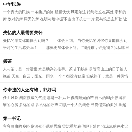
中华民族
一个庞大的民族 一条曲折的路 起起伏伏 风雨如注 始终屹立在高处 亲和的
舞 敌对的舞 周天的舞 在明与暗中循环 走出了抗击一片 爱与恨是主和弦 让
铁与血成为波澜 破与立交织 信手拈...
失忆的人最需要关怀
失忆的感觉你能体会到吗？ ——体会不到。 当你失忆的时候你又能体会到
平时的生活感受吗？ ——那就更加体会不到。 “我是谁，谁是我？我从哪里
来……” 生活的许多问题总是让...
煮茶
人与茶，是一对活宝 水是助兴的推手。茶甘于献身 尽管高山上的日子被人
艳羡 天空、白云，阳光、雨水 一个个都没有缺席 但成熟了，就是一种风情
被人揉搓杀青 被高温淬炼 一点一...
你牵挂的人还有谁，都好吗
任由风吹 潮湿微咸的气流 那是一种风 压低着阳光的芒 自己的脚步 停留在
谁的心房 多远的路 多么远的呼声 习惯一个人的概念 寻觅遗落的孤独 捡起
陌生使者的低沉 刷洗心影中的声息...
第一书记
弯弯曲曲的乡路 像深夜不眠的思绪 曾沉重地在他脚下延伸 清凉凉的井水记