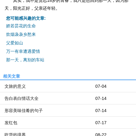
其实，我不是贪恋18岁的青春，我只是想回到那一天，因为那
天，阳光正好，父亲还年轻。
您可能感兴趣的文章:
娇若昙花的生命
炊烟袅袅乡愁来
父爱如山
万一有幸遭遇爱情
那一天，离别的车站
相关文章
文旅的意义
07-04
告白表白情话大全
07-14
形容美味佳肴的句子
07-14
发红包
07-17
吃货的境界
08-22