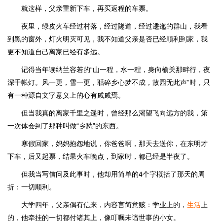
就这样，父亲重新下车，再买返程的车票。
夜里，绿皮火车经过村落，经过隧道，经过逶迤的群山，我看
到黑的窗外，灯火明灭可见，我不知道父亲是否已经顺利到家，我
更不知道自己离家已经有多远。
记得当年读纳兰容若的“山一程，水一程，身向榆关那畔行，夜
深千帐灯。风一更，雪一更，聒碎乡心梦不成，故园无此声”时，只
有一种源自文字意义上的心有戚戚焉。
但当我真的离家千里之遥时，曾经那么渴望飞向远方的我，第
一次体会到了那种叫做“乡愁”的东西。
寒假回家，妈妈抱怨地说，你爸爸啊，那天去送你，在东明才
下车，后又起票，结果火车晚点，到家时，都已经是半夜了。
但我当写信问及此事时，他却用简单的4个字概括了那天的周
折：一切顺利。
大学四年，父亲偶有信来，内容言简意赅：学业上的，
生活
上
的，他牵挂的一切都付诸其上，像叮嘱未谙世事的小女。