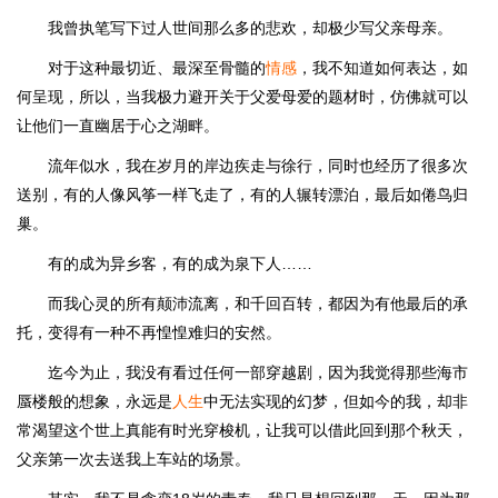
我曾执笔写下过人世间那么多的悲欢，却极少写父亲母亲。
对于这种最切近、最深至骨髓的
情感
，我不知道如何表达，如
何呈现，所以，当我极力避开关于父爱母爱的题材时，仿佛就可以
让他们一直幽居于心之湖畔。
流年似水，我在岁月的岸边疾走与徐行，同时也经历了很多次
送别，有的人像风筝一样飞走了，有的人辗转漂泊，最后如倦鸟归
巢。
有的成为异乡客，有的成为泉下人……
而我心灵的所有颠沛流离，和千回百转，都因为有他最后的承
托，变得有一种不再惶惶难归的安然。
迄今为止，我没有看过任何一部穿越剧，因为我觉得那些海市
蜃楼般的想象，永远是
人生
中无法实现的幻梦，但如今的我，却非
常渴望这个世上真能有时光穿梭机，让我可以借此回到那个秋天，
父亲第一次去送我上车站的场景。