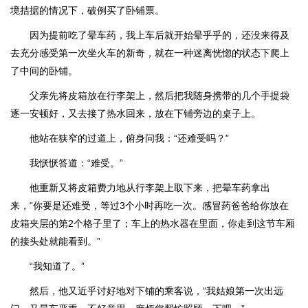
境拮据的情况下，破例买了卧铺票。
因为提前吃了晕车药，我上车后就开始晕乎乎的，还没来得及
去充分感受第一次坐火车的新奇，就在一种迷离恍惚的状态下爬上
了中间的卧铺。
父亲先将皮箱放在行李架上，然后把我随身携带的几个手提袋
逐一安顿好，又去接了热水回来，放在下铺旁边的桌子上。
他站在狭窄的过道上，俯身问我：“还难受吗？”
我恹恹答道：“难受。”
他重新又将皮箱费力地从行李架上取下来，把晕车药拿出
来，“你要是还难受，等过3个小时再吃一次。感冒药爸爸给你放在
皮箱夹层的第2个格子里了；车上的热水器在里面，你走到这节车厢
的接头处就能看到。”
“我知道了。”
然后，他又近乎讨好地对下铺的乘客说，“我姑娘第一次出远