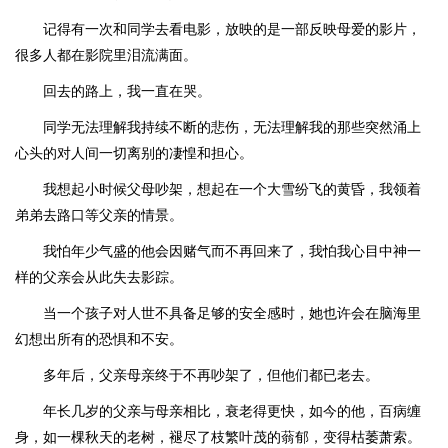
记得有一次和同学去看电影，放映的是一部反映母爱的影片，
很多人都在影院里泪流满面。
回去的路上，我一直在哭。
同学无法理解我持续不断的悲伤，无法理解我的那些突然涌上
心头的对人间一切离别的凄惶和担心。
我想起小时候父母吵架，想起在一个大雪纷飞的黄昏，我领着
弟弟去路口等父亲的情景。
我怕年少气盛的他会因赌气而不再回来了，我怕我心目中神一
样的父亲会从此失去影踪。
当一个孩子对人世不具备足够的安全感时，她也许会在脑海里
幻想出所有的恐惧和不安。
多年后，父亲母亲终于不再吵架了，但他们都已老去。
年长几岁的父亲与母亲相比，衰老得更快，如今的他，百病缠
身，如一棵秋天的老树，褪尽了枝繁叶茂的蓊郁，变得枯萎萧索。