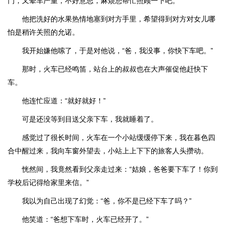
门，又晕车严重，不好意思，麻烦您帮忙照顾一下吧。”
他把洗好的水果热情地塞到对方手里，希望得到对方对女儿哪
怕是稍许关照的允诺。
我开始嫌他嗦了，于是对他说，“爸，我没事，你快下车吧。”
那时，火车已经鸣笛，站台上的叔叔也在大声催促他赶快下
车。
他连忙应道：“就好就好！”
可是还没等到目送父亲下车，我就睡着了。
感觉过了很长时间，火车在一个小站缓缓停下来，我在暮色四
合中醒过来，我向车窗外望去，小站上上下下的旅客人头攒动。
恍然间，我竟然看到父亲走过来：“姑娘，爸爸要下车了！你到
学校后记得给家里来信。”
我以为自己出现了幻觉：“爸，你不是已经下车了吗？”
他笑道：“爸想下车时，火车已经开了。”