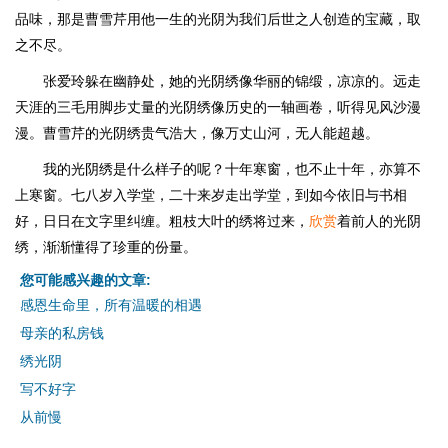
品味，那是曹雪芹用他一生的光阴为我们后世之人创造的宝藏，取
之不尽。
张爱玲躲在幽静处，她的光阴绣像华丽的锦缎，凉凉的。远走
天涯的三毛用脚步丈量的光阴绣像历史的一轴画卷，听得见风沙漫
漫。曹雪芹的光阴绣贵气浩大，像万丈山河，无人能超越。
我的光阴绣是什么样子的呢？十年寒窗，也不止十年，亦算不
上寒窗。七八岁入学堂，二十来岁走出学堂，到如今依旧与书相
好，日日在文字里纠缠。粗枝大叶的绣将过来，
欣赏
着前人的光阴
绣，渐渐懂得了珍重的份量。
您可能感兴趣的文章:
感恩生命里，所有温暖的相遇
母亲的私房钱
绣光阴
写不好字
从前慢