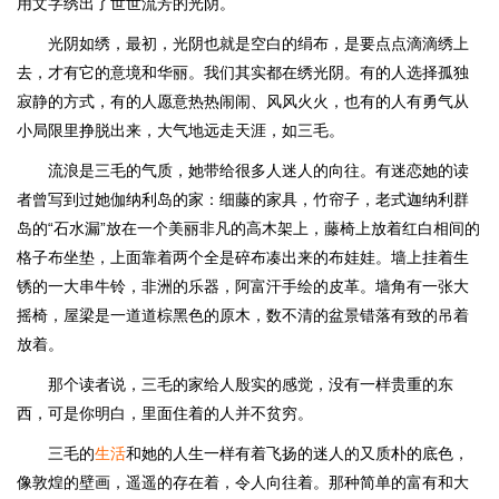
用文字绣出了世世流芳的光阴。
光阴如绣，最初，光阴也就是空白的绢布，是要点点滴滴绣上
去，才有它的意境和华丽。我们其实都在绣光阴。有的人选择孤独
寂静的方式，有的人愿意热热闹闹、风风火火，也有的人有勇气从
小局限里挣脱出来，大气地远走天涯，如三毛。
流浪是三毛的气质，她带给很多人迷人的向往。有迷恋她的读
者曾写到过她伽纳利岛的家：细藤的家具，竹帘子，老式迦纳利群
岛的“石水漏”放在一个美丽非凡的高木架上，藤椅上放着红白相间的
格子布坐垫，上面靠着两个全是碎布凑出来的布娃娃。墙上挂着生
锈的一大串牛铃，非洲的乐器，阿富汗手绘的皮革。墙角有一张大
摇椅，屋梁是一道道棕黑色的原木，数不清的盆景错落有致的吊着
放着。
那个读者说，三毛的家给人殷实的感觉，没有一样贵重的东
西，可是你明白，里面住着的人并不贫穷。
三毛的
生活
和她的人生一样有着飞扬的迷人的又质朴的底色，
像敦煌的壁画，遥遥的存在着，令人向往着。那种简单的富有和大