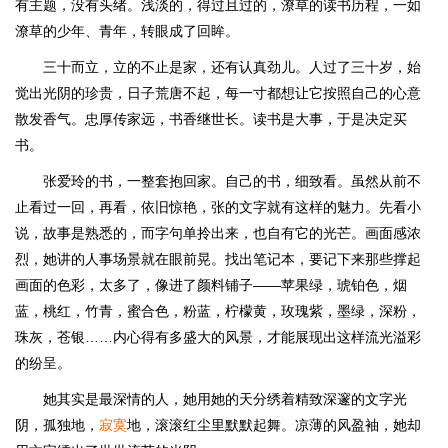
有主题，没有头绪。浅淡的，得过且过的，潦草的读书历程，一如
潦草的少年、青年，转眼成了回眸。
三十而立，立的不止是家，还有认真劲儿。人过了三十岁，始
觉出光阴的珍贵，日子荒唐不起，每一寸都想让它按照自己的心意
散发香气。忠厚传家远，书香继世长。读书是大事，于是决定买
书。
张爱玲的书，一整套抱回家。自己的书，细致看。虽然从前不
止看过一回，再看，依旧惊艳，张的文字就有这样的魅力。先看小
说，故事是熟悉的，而字句单拎出来，也自有它的光芒。画面感浓
烈，她讲的人事场景就在眼前晃。找出笔记本，要记下来那些撑起
画面的色彩，太多了，像进了颜料铺子——苹果绿，琥铂色，烟
蓝，桃红，竹青，蜜合色，粉蓝，柠檬黄，玫瑰紫，墨绿，深粉，
珠灰，苍银……内心得有多盛大的风景，才能展现出这样流光溢彩
的纷呈。
她其实是最深情的人，她用她的天分绣着精致深邃的文字光
阴，孤独地，
寂寞
地，滚滚红尘里默默起舞。凉薄的风盈袖，她却