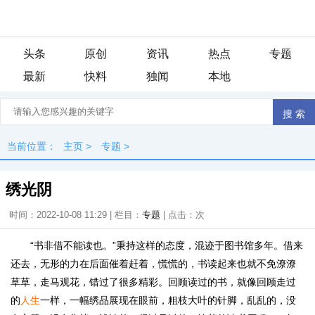
头条
原创
资讯
热点
专题
最新
快料
独闻
本地
当前位置：
主页
>
专题
>
绣光阴
时间：2022-10-08 11:29 | 栏目：
专题
| 点击：
次
“书非借不能读也。”秉持这样的态度，混迹于图书馆多年。借来
还去，无形的力在后面催着赶着，慌慌的，书读起来也就不免潦潦
草草，走马观花，错过了很多精彩。回顾读过的书，就像回顾走过
的
人生
一样，一幅绣品展现在眼前，粗枝大叶的针脚，乱乱的，没