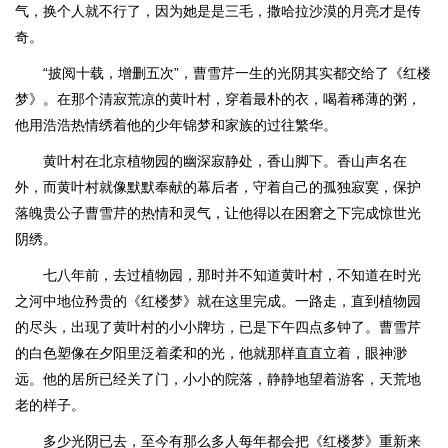
气，换个人就不行了，因为她是是三毛，撒哈拉沙漠的月亮才是传
奇。
“披阅十载，增删五次”，曹雪芹一生的光阴其实都交给了《红楼
梦》。在那个清寂荒凉的黄叶村，穿着最朴的衣，喝着稀薄的粥，
他用浩浩热情绣着他的少年锦梦和家族的过往繁华。
黄叶村在北京植物园的幽深寂静处，香山脚下。香山声名在
外，而黄叶村就像默默奉献的幕后者，守着自己的孤独寂寞，保护
落魄贵公子曹雪芹的热情和灵气，让他得以在困窘之下完成惊世光
阴绣。
七八年前，去过植物园，那时并不知道黄叶村，不知道在时光
之河中地位矜贵的《红楼梦》就在这里完成。一路走，直到植物园
的尽头，出现了黄叶村的小小牌坊，已是下午四点多钟了。曹雪芹
的白色塑像在夕阳里泛着柔和的光，他就那样直直立着，眼神渺
远。他的居所已经关了门，小小的院落，静静地望着游客，天荒地
老的样子。
多少光阴已去，至今有那么多人每年都会把《红楼梦》重新来