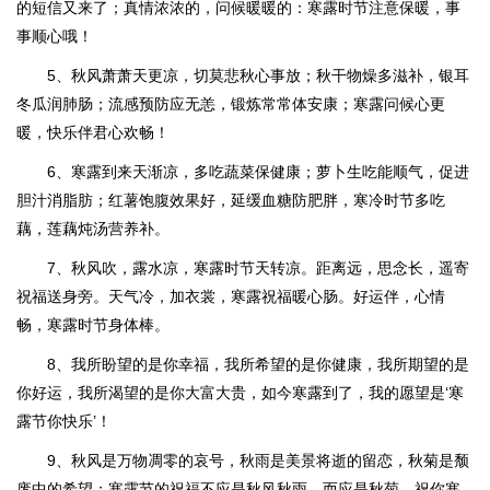
的短信又来了；真情浓浓的，问候暖暖的：寒露时节注意保暖，事
事顺心哦！
5、秋风萧萧天更凉，切莫悲秋心事放；秋干物燥多滋补，银耳
冬瓜润肺肠；流感预防应无恙，锻炼常常体安康；寒露问候心更
暖，快乐伴君心欢畅！
6、寒露到来天渐凉，多吃蔬菜保健康；萝卜生吃能顺气，促进
胆汁消脂肪；红薯饱腹效果好，延缓血糖防肥胖，寒冷时节多吃
藕，莲藕炖汤营养补。
7、秋风吹，露水凉，寒露时节天转凉。距离远，思念长，遥寄
祝福送身旁。天气冷，加衣裳，寒露祝福暖心肠。好运伴，心情
畅，寒露时节身体棒。
8、我所盼望的是你幸福，我所希望的是你健康，我所期望的是
你好运，我所渴望的是你大富大贵，如今寒露到了，我的愿望是‘寒
露节你快乐’！
9、秋风是万物凋零的哀号，秋雨是美景将逝的留恋，秋菊是颓
废中的希望；寒露节的祝福不应是秋风秋雨，而应是秋菊，祝你寒