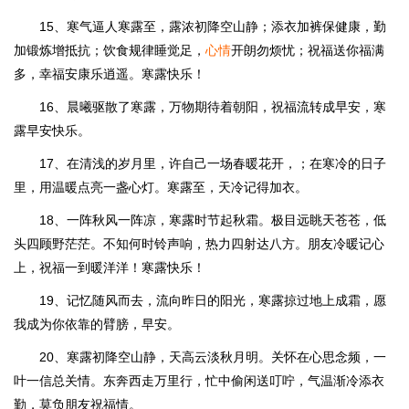
15、寒气逼人寒露至，露浓初降空山静；添衣加裤保健康，勤
加锻炼增抵抗；饮食规律睡觉足，
心情
开朗勿烦忧；祝福送你福满
多，幸福安康乐逍遥。寒露快乐！
16、晨曦驱散了寒露，万物期待着朝阳，祝福流转成早安，寒
露早安快乐。
17、在清浅的岁月里，许自己一场春暖花开，；在寒冷的日子
里，用温暖点亮一盏心灯。寒露至，天冷记得加衣。
18、一阵秋风一阵凉，寒露时节起秋霜。极目远眺天苍苍，低
头四顾野茫茫。不知何时铃声响，热力四射达八方。朋友冷暖记心
上，祝福一到暖洋洋！寒露快乐！
19、记忆随风而去，流向昨日的阳光，寒露掠过地上成霜，愿
我成为你依靠的臂膀，早安。
20、寒露初降空山静，天高云淡秋月明。关怀在心思念频，一
叶一信总关情。东奔西走万里行，忙中偷闲送叮咛，气温渐冷添衣
勤，莫负朋友祝福情。