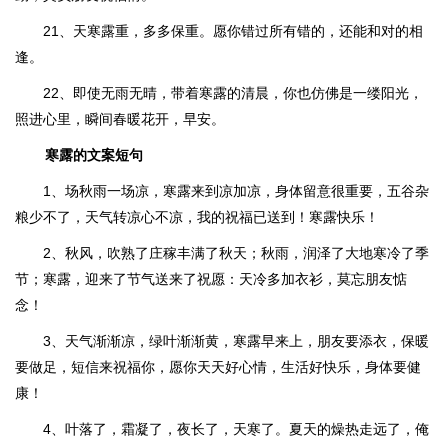
21、天寒露重，多多保重。愿你错过所有错的，还能和对的相
逢。
22、即使无雨无晴，带着寒露的清晨，你也仿佛是一缕阳光，
照进心里，瞬间春暖花开，早安。
寒露的文案短句
1、场秋雨一场凉，寒露来到凉加凉，身体留意很重要，五谷杂
粮少不了，天气转凉心不凉，我的祝福已送到！寒露快乐！
2、秋风，吹熟了庄稼丰满了秋天；秋雨，润泽了大地寒冷了季
节；寒露，迎来了节气送来了祝愿：天冷多加衣衫，莫忘朋友惦
念！
3、天气渐渐凉，绿叶渐渐黄，寒露早来上，朋友要添衣，保暖
要做足，短信来祝福你，愿你天天好心情，生活好快乐，身体要健
康！
4、叶落了，霜凝了，夜长了，天寒了。夏天的燥热走远了，俺