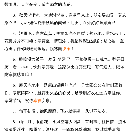
带雨具。天气多变，适当添衣防流感。
3、秋天渐渐凉，大地渐渐黄，寒露早来上，朋友要加暖，莫忘
添衣裳，小小短信托来秋风的问候：朋友，在外好好照顾自己！
4、鸿雁飞，寒意点点，明媚阳光不再暖；菊花艳，露水未干，
花瓣片片不再艳；寒露至，情谊添，祝福深深送温暖；贴心语，至
心田，伴你暖暖到永远。祝寒露
快乐
！
5、昨晚没盖被子，梦见 梦露 了，不禁倒吸一口凉气。翻开日
历一看，乖乖，快到寒露啦，这家伙比白露更狠，寒气逼人，记得
防寒抗感冒哦！
6、寒天冻地中，透露出温暖的光芒，是太阳公公在时刻罩着
你。寒流阵阵中，显露出火热的心灵，是亲朋好友在远方牵挂你。
寒露节气，祝你
幸福
安康。
7、倩雨初微，徐风靡靡。飞花掺寒露，风过不沾衣。
8、山中月，眼前花，水风空落夕阳斜；昔时事，往日情，流水
涓涓退浮萍；寒露至，酒狂欢，一阵秋风落满城；我以我手写我