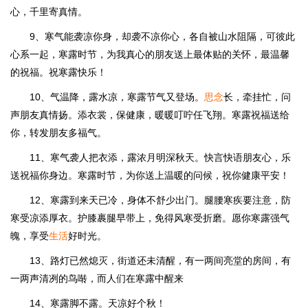
心，千里寄真情。
9、寒气能袭凉你身，却袭不凉你心，各自被山水阻隔，可彼此
心系一起，寒露时节，为我真心的朋友送上最体贴的关怀，最温馨
的祝福。祝寒露快乐！
10、气温降，露水凉，寒露节气又登场。
思念
长，牵挂忙，问
声朋友真情扬。添衣裳，保健康，暖暖叮咛任飞翔。寒露祝福送给
你，转发朋友多福气。
11、寒气袭人把衣添，露浓月明深秋天。快言快语朋友心，乐
送祝福你身边。寒露时节，为你送上温暖的问候，祝你健康平安！
12、寒露到来天已冷，身体不舒少出门。腿腰寒疾要注意，防
寒受凉添厚衣。护膝裹腿早带上，免得风寒受折磨。愿你寒露强气
魄，享受
生活
好时光。
13、路灯已然熄灭，街道还未清醒，有一两间亮堂的房间，有
一两声清冽的鸟啭，而人们在寒露中醒来
14、寒露脚不露。天凉好个秋！