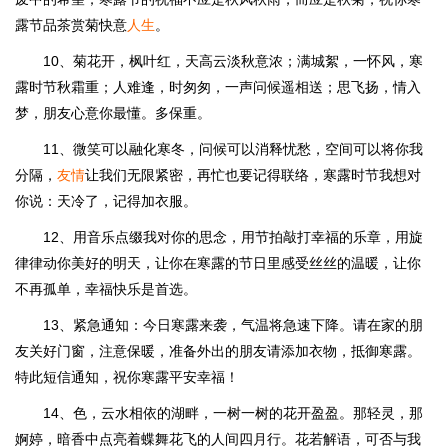
露节品茶赏菊快意
人生
。
10、菊花开，枫叶红，天高云淡秋意浓；满城絮，一怀风，寒
露时节秋霜重；人难逢，时匆匆，一声问候遥相送；思飞扬，情入
梦，朋友心意你最懂。多保重。
11、微笑可以融化寒冬，问候可以消释忧愁，空间可以将你我
分隔，
友情
让我们无限紧密，再忙也要记得联络，寒露时节我想对
你说：天冷了，记得加衣服。
12、用音乐点缀我对你的思念，用节拍敲打幸福的乐章，用旋
律律动你美好的明天，让你在寒露的节日里感受丝丝的温暖，让你
不再孤单，幸福快乐是首选。
13、紧急通知：今日寒露来袭，气温将急速下降。请在家的朋
友关好门窗，注意保暖，准备外出的朋友请添加衣物，抵御寒露。
特此短信通知，祝你寒露平安幸福！
14、色，云水相依的湖畔，一树一树的花开盈盈。那轻灵，那
婀婷，暗香中点亮着蝶舞花飞的人间四月行。花若解语，可否与我