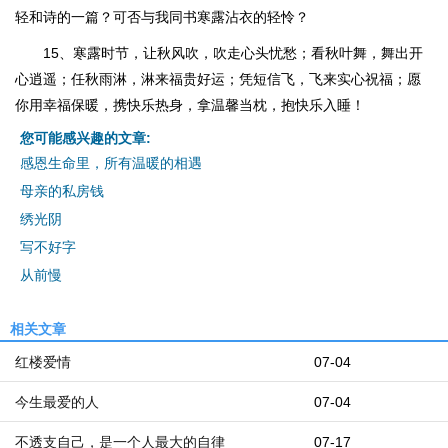
轻和诗的一篇？可否与我同书寒露沾衣的轻怜？
15、寒露时节，让秋风吹，吹走心头忧愁；看秋叶舞，舞出开
心逍遥；任秋雨淋，淋来福贵好运；凭短信飞，飞来实心祝福；愿
你用幸福保暖，携快乐热身，拿温馨当枕，抱快乐入睡！
您可能感兴趣的文章:
感恩生命里，所有温暖的相遇
母亲的私房钱
绣光阴
写不好字
从前慢
相关文章
红楼爱情
07-04
今生最爱的人
07-04
不透支自己，是一个人最大的自律
07-17