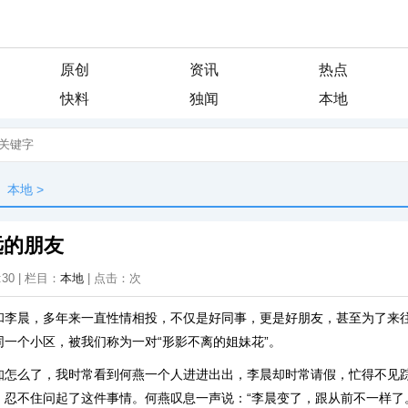
原创
资讯
热点
快料
独闻
本地
本地
>
远的朋友
:30 | 栏目：
本地
| 点击：
次
和李晨，多年来一直性情相投，不仅是好同事，更是好朋友，甚至为了来
一个小区，被我们称为一对“形影不离的姐妹花”。
知怎么了，我时常看到何燕一个人进进出出，李晨却时常请假，忙得不见
，忍不住问起了这件事情。何燕叹息一声说：“李晨变了，跟从前不一样了