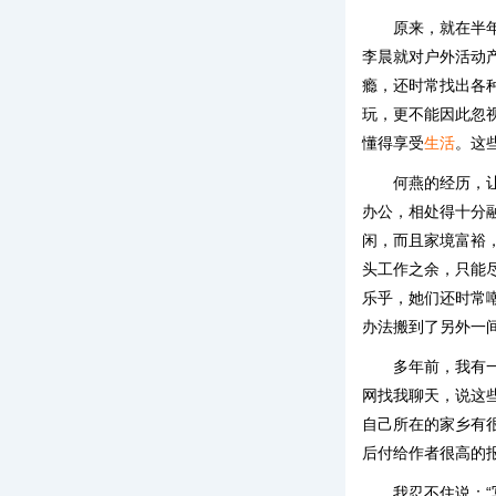
原来，就在半
李晨就对户外活动
瘾，还时常找出各
玩，更不能因此忽
懂得享受
生活
。这
何燕的经历，
办公，相处得十分
闲，而且家境富裕
头工作之余，只能
乐乎，她们还时常
办法搬到了另外一
多年前，我有
网找我聊天，说这
自己所在的家乡有
后付给作者很高的
我忍不住说：