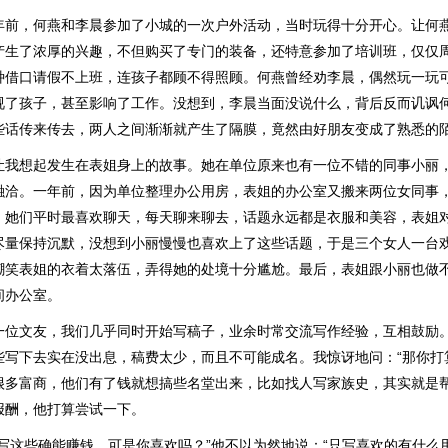
年前，何燕和李晨参加了小城的一次户外活动，当时玩得十分开心。让何
产生了浓厚的兴趣，不但购买了专门的装备，还特意参加了培训班，仅仅
种借口请假不上班，连孩子都顾不得照顾。何燕曾经劝李晨，偶然玩一玩
视了孩子，甚至影响了工作。没想到，李晨当面没说什么，背后反而讥讽
些话传来传去，两人之间渐渐就产生了隔膜，竟然由好朋友变成了熟悉的
让我想起发生在表姐身上的故事。她在单位原来也有一位不错的同事小丽
融洽。一年前，因为单位整理办公用房，表姐的办公室又搬来两位女同事
，她们平时最喜欢聊天，每天聊来聊去，话题永远都是衣服和美容，表姐
尽量保持沉默，没想到小丽慢慢也喜欢上了这些话题，于是三个女人一台
嘲笑表姐的衣着太落伍，弄得她的处境十分尴尬。最后，表姐跟小丽也做
间办公室。
一位文友，我们几乎同时开始写稿子，业余时常交流写作经验，互相鼓励
些写下去实在没出息，稿费太少，而且不可能成名。我惊讶地问：“那你打
很多富商，他们有了钱就想搞些名堂出来，比如找人写家族史，其实就是
报酬，他打算尝试一下。
“写这些确能赚钱，可是你喜欢吗？”他不以为然地说：“只写喜欢的有什么