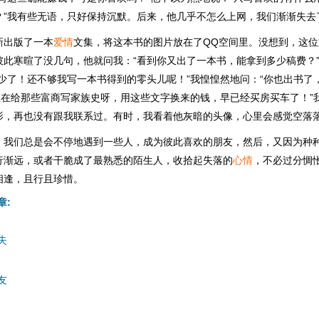
？”我有些无语，只好保持沉默。后来，他几乎不怎么上网，我们渐渐失去
新出版了一本
爱情
文集，将这本书的图片放在了QQ空间里。没想到，这
彼此寒暄了没几句，他就问我：“看到你又出了一本书，能拿到多少稿费？
少了！还不够我写一本书得到的零头儿呢！”我惶惶然地问：“你也出书了
一直在给那些富商写家族史呀，用这些文字换来的钱，早已经买房买车了！”
影，再也没有跟我联系过。有时，我看着他灰暗的头像，心里会感觉空落
，我们总是会不停地遇到一些人，成为彼此喜欢的朋友，然后，又因为种
行渐远，或者干脆成了最熟悉的陌生人，收拾起失落的
心情
，不必过分惆
相逢，且行且珍惜。
章:
失
友