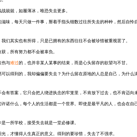
战战兢兢，如履薄冰，唯恐失去更多。
的滋味，每天只做一件事，掰着手指头细数过往所失去的种种，然后自怜
，我们其实也有所得，只是已拥有的东西往往不会被珍惜被重视罢了。
收获，所有努力都不会被辜负。
哀伤与
难过
的，也并非某人某事的结束，而是心头留存的欲望与不甘。
易可以得到的，我却偏偏要失去？为什么留在原地的人总是自己，为什么
不会有答案，它只会把人绕进执念的牢笼里，不肯放下过去，也不肯迈向
们许诺什么，每个人的生活都是一个世界。即使是最平凡的人，也会在自
作是一所学校，接受失去就是一堂必修课。
阳光，才懂得人生真正的意义。得到的要珍惜，失去了不强求。