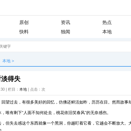
原创
资讯
热点
快料
独闻
本地
本地
>
看淡得失
:30 | 栏目：
本地
| 点击：
次
，回望过去，有很多美好的回忆，仿佛还鲜活如昨，历历在目。然而故事
休，唯有剩下“人面不知何处去，桃花依旧笑春风”的无奈感伤。
去，但失去感这个东西就像一个黑洞，你越盯着它看，它越会不断放大。
切。