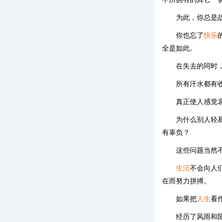
为此，你总是
你也忘了
快乐
全是如此。
在失去的同时
所有汗水都有
真正使人感觉
为什么别人轻
有辜负？
这些问题当然
生活
不会向人
在而努力拼搏。
如果把
人生
看
经历了风雨和