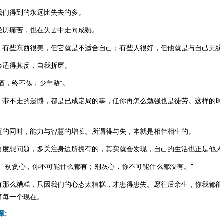
我们得到的永远比失去的多。
经历痛苦，也在失去中走向成熟。
，有些东西很美，但它就是不适合自己；有些人很好，但他就是与自己无
会适得其反，自我折磨。
酒，终不似，少年游”。
，带不走的遗憾，都是已成定局的事，任你再怎么勉强也是徒劳。这样的
逝的同时，能力与智慧的增长。所谓得与失，本就是相伴相生的。
角度想问题，多关注身边所拥有的，其实就会发现，自己的生活也正是他
：“别贪心，你不可能什么都有；别灰心，你不可能什么都没有。”
有那么糟糕，只因我们的心态太糟糕，才患得患失。愿往后余生，你我都
好每一个现在。
章: