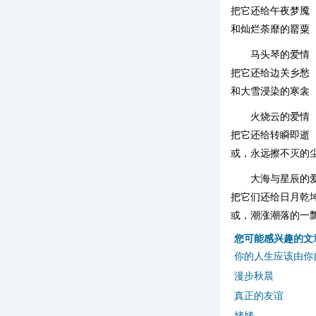
把它还给午夜梦魇
和灿烂荼靡的罂粟
马头琴的爱情
把它还给边关乡愁
和大雪浸染的寒衾
火烧云的爱情
把它还给转瞬即逝
或，永远擦不灭的
大海与星辰的
把它们还给日月乾
或，潮涨潮落的一
您可能感兴趣的文
你的人生应该由你
漫步秋晨
真正的友谊
姥姥