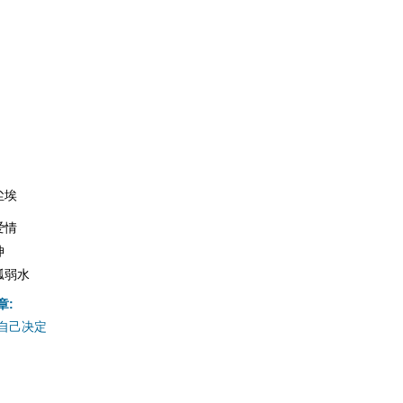
尘埃
爱情
坤
瓢弱水
章:
自己决定