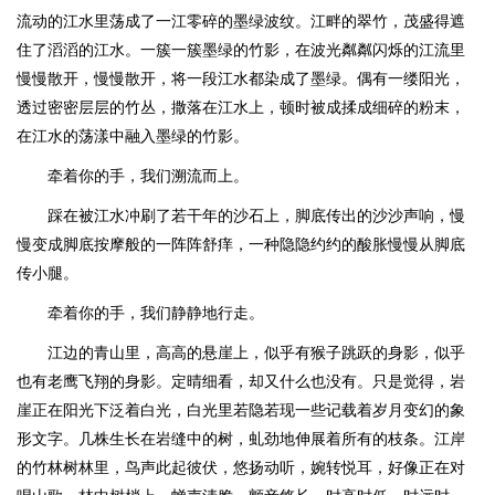
流动的江水里荡成了一江零碎的墨绿波纹。江畔的翠竹，茂盛得遮
住了滔滔的江水。一簇一簇墨绿的竹影，在波光粼粼闪烁的江流里
慢慢散开，慢慢散开，将一段江水都染成了墨绿。偶有一缕阳光，
透过密密层层的竹丛，撒落在江水上，顿时被成揉成细碎的粉末，
在江水的荡漾中融入墨绿的竹影。
牵着你的手，我们溯流而上。
踩在被江水冲刷了若干年的沙石上，脚底传出的沙沙声响，慢
慢变成脚底按摩般的一阵阵舒痒，一种隐隐约约的酸胀慢慢从脚底
传小腿。
牵着你的手，我们静静地行走。
江边的青山里，高高的悬崖上，似乎有猴子跳跃的身影，似乎
也有老鹰飞翔的身影。定晴细看，却又什么也没有。只是觉得，岩
崖正在阳光下泛着白光，白光里若隐若现一些记载着岁月变幻的象
形文字。几株生长在岩缝中的树，虬劲地伸展着所有的枝条。江岸
的竹林树林里，鸟声此起彼伏，悠扬动听，婉转悦耳，好像正在对