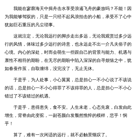
我能在寥廓海天中揖舟击水享受浪遏飞舟的豪放吗？不能！因
为我能够驾驭的，只是一只经不起风浪拍击的小船，承受不了心中
犹如巨石重压的凡尘琐事。
这就注定，无论我远行的脚步走出多远，无论我观赏过多少远
行的风情，体味过多少远行的诗意，也永远走不出一介凡夫俗子的
心境。内心的深处，时而会萌生一些跟自己的背景与能力、机遇与
禀性不相符的期盼，在无尽的期盼中陷入深深的自寻烦恼之中，犹
如春蚕作茧，自取缠绵，没完没了，无止无休。
于是乎，为人处事，小心翼翼，总是担心一不小心说了不该说
的话，总是担心一不小心得罪了不该得罪的人，总是担心一不小心
错过了不该错过的机遇。
于是乎，患得患失，食不安。人生未老，心态先衰，白发由此
增生，背脊由此变驼，一副苍颜白发颓然憔悴的模样，悲乎！悯
乎！
算了，难有一次闲适的远行，就不必触景慨叹了。