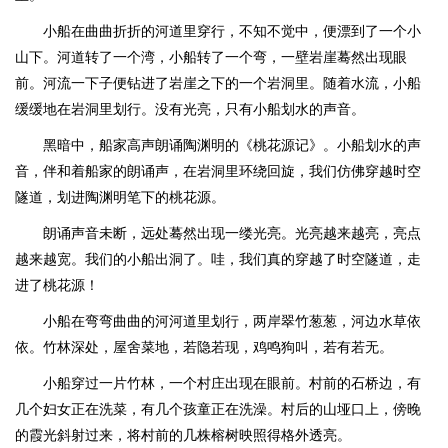
小船在曲曲折折的河道里穿行，不知不觉中，便漂到了一个小
山下。河道转了一个湾，小船转了一个弯，一壁岩崖蓦然出现眼
前。河流一下子便钻进了岩崖之下的一个岩洞里。随着水流，小船
缓缓地在岩洞里划行。没有光亮，只有小船划水的声音。
黑暗中，船家高声朗诵陶渊明的《桃花源记》。小船划水的声
音，伴和着船家的朗诵声，在岩洞里环绕回旋，我们仿佛穿越时空
隧道，划进陶渊明笔下的桃花源。
朗诵声音未断，远处蓦然出现一缕光亮。光亮越来越亮，亮点
越来越宽。我们的小船出洞了。哇，我们真的穿越了时空隧道，走
进了桃花源！
小船在弯弯曲曲的河河道里划行，两岸翠竹葱葱，河边水草依
依。竹林深处，屋舍菜地，若隐若现，鸡鸣狗叫，若有若无。
小船穿过一片竹林，一个村庄出现在眼前。村前的石桥边，有
几个妇女正在洗菜，有几个孩童正在洗澡。村后的山垭口上，傍晚
的霞光斜射过来，将村前的几株榕树映照得格外透亮。