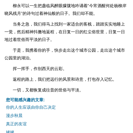
柳永可以一生把盏临风醉眼朦胧地吟诵着“今宵酒醒何处杨柳岸
晓风残月”的诗句过着神仙般的日子。我们却不能。
当务之急，我们得马上找到一家适合的客栈，踏踏实实地睡上
一觉，然后精神抖擞地返程，在日复一日的红尘俗世里，日复一日
地过着世俗而平淡的日子。
于是，我携着你的手，快步走出这个城市公园，走出这个城市
公园里的湖泊。
挥一挥手，作别西天的云彩。
返程的路上，我们把远行的风景和诗意，打包存入记忆。
一切，又都恢复成往昔的世俗与平淡。
您可能感兴趣的文章:
你的人生应该由你自己决定
漫步秋晨
真正的友谊
姥姥