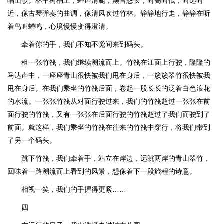
唱山歌。林中树梢上，蝉声清脆，颤音悠长，时高时低，时远时
近，像古琴弹奏的曲调，像清风吹过竹林。静静地行走，静静在听
着鸟叫蝉鸣，心境慢慢变得澄清。
牵着你的手，我们不知不觉间来到码头。
租一张竹筏，我们继续溯流而上。竹筏在江面上行驶，隆隆的
马达声中，一座座青山很快被我们甩在身后，一簇簇翠竹很快被我
甩在身后。在我们乘坐的竹筏后面，卷起一股长长的泛着白色浪花
的水流。一张张竹筏从对面行驶过来，我们的竹筏超过一张张在前
面行驶的竹筏，又有一张张在后面行驶的竹筏超过了我们而驶到了
前面。就这样，我们乘坐的竹筏在往来的竹筏中穿行，将我们带到
了另一个码头。
跳下竹筏，我们牵着手，站立在岸边，远眺两岸的青山翠竹，
回味着一路溯流而上看到的风景，想像着下一段旅程的诗意。
相视一笑，我们的手握得更紧……
四