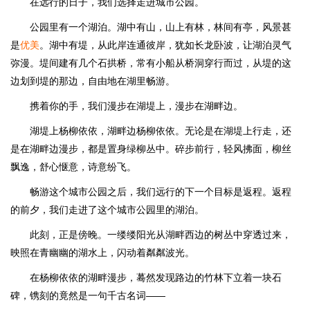
在远行的日子，我们选择走进城市公园。
公园里有一个湖泊。湖中有山，山上有林，林间有亭，风景甚
是
优美
。湖中有堤，从此岸连通彼岸，犹如长龙卧波，让湖泊灵气
弥漫。堤间建有几个石拱桥，常有小船从桥洞穿行而过，从堤的这
边划到堤的那边，自由地在湖里畅游。
携着你的手，我们漫步在湖堤上，漫步在湖畔边。
湖堤上杨柳依依，湖畔边杨柳依依。无论是在湖堤上行走，还
是在湖畔边漫步，都是置身绿柳丛中。碎步前行，轻风拂面，柳丝
飘逸，舒心惬意，诗意纷飞。
畅游这个城市公园之后，我们远行的下一个目标是返程。返程
的前夕，我们走进了这个城市公园里的湖泊。
此刻，正是傍晚。一缕缕阳光从湖畔西边的树丛中穿透过来，
映照在青幽幽的湖水上，闪动着粼粼波光。
在杨柳依依的湖畔漫步，蓦然发现路边的竹林下立着一块石
碑，镌刻的竟然是一句千古名词——