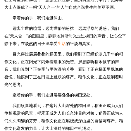
大山点缀成了一幅“天人合一”的人与自然合谐共生的美丽图画。
牵着你的手，我们走进深山。
远离尘世的喧嚣，远离世俗的纷扰，远离浮华的诱惑，我们
在“天人合一”的图画里，静静地聆听时光走过梯田的声音，让心念平
静下来，在淡然的日子里享受
生活
的平淡与真实。
目光穿过层层叠叠的梯田里，我们看到了已经积淀几千年的稻
作文化，正在阳光下闪烁着耀眼的光芒。屏息静听稻禾拔节的声
音，我们嗅到了正在季节里弥漫的芳香，看到了正在梯田里飘逸的
喜悦，触摸到了正在田埂上跳跃的尊严。稻作文化，正在浸润着时
光的思考。
牵着你的手，我们走进层层叠叠的梯田深处。
我们欣喜地看到，在这片大山深处的梯田里，稻田正成为人们
争相观赏的风景，稻禾正成为人们长久注目的对象，稻香正成为人
们久久陶醉的芬芳，稻作文化正在燃烧成深山里的自信与尊严。稻
作文化迸发的力量，让大山深处的梯田生机涌动。