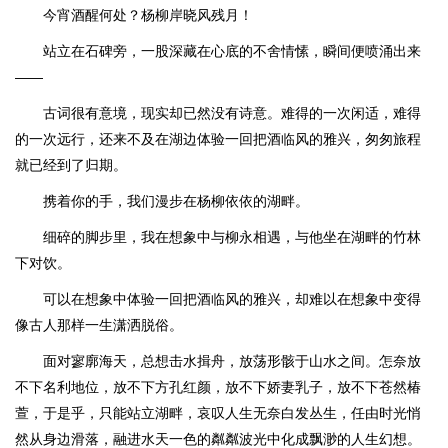
今宵酒醒何处？杨柳岸晓风残月！
站立在石碑旁，一股深藏在心底的不舍情愫，瞬间便喷涌出来
——
古词很有意境，现实却已然没有诗意。难得的一次闲适，难得
的一次远行，还来不及在湖边体验一回把酒临风的雅兴，匆匆旅程
就已经到了归期。
携着你的手，我们漫步在杨柳依依的湖畔。
细碎的脚步里，我在想象中与柳永相遇，与他坐在湖畔的竹林
下对饮。
可以在想象中体验一回把酒临风的雅兴，却难以在想象中变得
像古人那样一生潇洒脱俗。
面对寥廓海天，总想击水揖舟，放荡形骸于山水之间。怎奈放
不下名利地位，放不下方孔红颜，放不下娇妻乳子，放不下苍然椿
萱，于是乎，只能站立湖畔，哀叹人生无奈白发丛生，任由时光悄
然从身边滑落，融进水天一色的粼粼波光中化成飘渺的人生幻想。