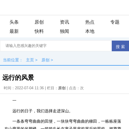
头条
原创
资讯
热点
专题
最新
快料
独闻
本地
当前位置：
主页
>
原创
>
远行的风景
时间：2022-07-04 11:36 | 栏目：
原创
| 点击：
次
一
远行的日子，我们选择走进深山。
一条条弯弯曲曲的田埂，一块块弯弯曲曲的梯田，一栋栋座落
在山弯里的吊脚楼，一簇簇生长在寨子里房前屋后的翠竹，把莽莽