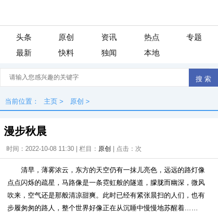
头条
原创
资讯
热点
专题
最新
快料
独闻
本地
当前位置：
主页
>
原创
>
漫步秋晨
时间：2022-10-08 11:30 | 栏目：
原创
| 点击：
次
清早，薄雾浓云，东方的天空仍有一抹儿亮色，远远的路灯像
点点闪烁的疏星，马路像是一条霓虹般的隧道，朦胧而幽深，微风
吹来，空气还是那般清凉甜爽。此时已经有紧张晨扫的人们，也有
步履匆匆的路人，整个世界好像正在从沉睡中慢慢地苏醒着……