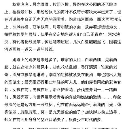
秋意凉凉，晨光微微，按照习惯，慢跑在这公园的环形跑道
上。梧桐最知秋，那纷纷飘飞的黄叶不仅暗示着秋天早已来了，也
在诉说着生命正无声无息的凋零着。跑道临河而修，而这弯弯河沿
上，扶风弱柳，苍翠欲滴，对着明镜的水面，拨弄着那缕缕秀发，
扭捏着妙曼的腰肢，似乎在坚定地告诉人们“自己正青春”，河水泱
泱，有钓者捻线抛竿，惊起涟漪层层，几只白鹭翩翩起飞，围着这
河道画着一道又一道的弧线。
跑道上的跑友越来越多了。谁家的大姐，白着两腿，晃着两
膀，就在这清凉的晨风中，却也花枝乱颤，香汗沥沥；谁家的老
哥，浑身或被暴雨淋透，潮湿的短裤被紧夹在股沟，却也跑出大鹅
的高傲来；最亮眼还得那些年轻的可人儿，他们穿着同款的彩色套
装，女孩在前，男孩在后，沿路护着花，步伐整齐划一，一路向
前，风景亮丽，向世界展示着青春的奔放和燃烧的激情……，印象
最深的还是远方那一袭红裙，宛在前面远远地牵引着我的目光，薄
雾笼罩，忽隐忽现，莫非是九天落尘的仙子？加快脚步前去追寻，
却又在前面那弯弯的岔路口消失了，很像少年时代的梦。