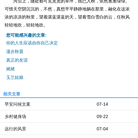
河沿上，随处都可见宽宽的草坪，既已入秋，依然葱葱绿绿。
可惜天空阴沉沉的，不然，真想平平静静地躺在那里，融化在这浓
浓的凉凉的秋里，望着湛蓝湛蓝的天，望着雪白雪白的云，任秋风
轻轻地吹，轻轻地吹。
您可能感兴趣的文章:
你的人生应该由你自己决定
漫步秋晨
真正的友谊
姥姥
玉兰姑娘
相关文章
早安问候文案
07-14
乡村健身场
09-22
远行的风景
07-04