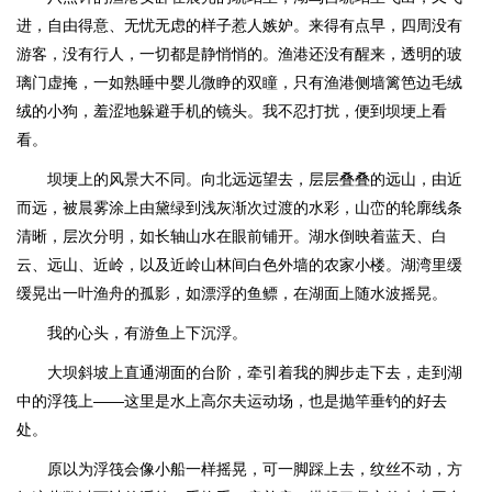
进，自由得意、无忧无虑的样子惹人嫉妒。来得有点早，四周没有
游客，没有行人，一切都是静悄悄的。渔港还没有醒来，透明的玻
璃门虚掩，一如熟睡中婴儿微睁的双瞳，只有渔港侧墙篱笆边毛绒
绒的小狗，羞涩地躲避手机的镜头。我不忍打扰，便到坝埂上看
看。
坝埂上的风景大不同。向北远远望去，层层叠叠的远山，由近
而远，被晨雾涂上由黛绿到浅灰渐次过渡的水彩，山峦的轮廓线条
清晰，层次分明，如长轴山水在眼前铺开。湖水倒映着蓝天、白
云、远山、近岭，以及近岭山林间白色外墙的农家小楼。湖湾里缓
缓晃出一叶渔舟的孤影，如漂浮的鱼鳔，在湖面上随水波摇晃。
我的心头，有游鱼上下沉浮。
大坝斜坡上直通湖面的台阶，牵引着我的脚步走下去，走到湖
中的浮筏上——这里是水上高尔夫运动场，也是抛竿垂钓的好去
处。
原以为浮筏会像小船一样摇晃，可一脚踩上去，纹丝不动，方