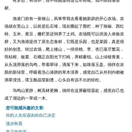
有梦想，有情怀，怪不得她显得这么年轻呢。我不由自惭形
秽。
渔港门前有一座矮山，风筝带我去看看她新辟的开心农场。农
场就在荒山上，以前是乱石堆，现在圈起了围栏，种了辣椒、西红
柿、玉米、黄豆，栅栏里还饲养了土鸡。农场既可以供游人体验农
耕，又为渔港提供了原生态食材，它既是乐园，也是菜园，真是很
好的创意。转过农场，爬上矮山，一排排桃、李、杏已落尽繁花，
而桔柑、板栗、石榴正在阳光下打盹，养精蓄锐。山上绿植青葱，
从头顶滑落的鸟鸣，带着翠绿，滴落下来，如珠落玉盘。徜徉在浓
荫的新绿里，呼吸着洗心涤肺的草木清香，感觉自己从外到内都被
滴翠浸洗，璞玉般晶莹剔透，心头自有说不出的轻松。
鸟鸣山更静，树高林更幽，徜徉在这屏蔽喧嚣处，感觉自己也
成了湖边的一草或一木。
您可能感兴趣的文章:
你的人生应该由你自己决定
漫步秋晨
真正的友谊