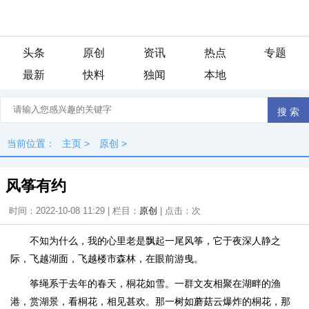
头条
原创
资讯
热点
专题
最新
快料
独闻
本地
当前位置：
主页
>
原创
>
风筝有约
时间：2022-10-08 11:29 | 栏目：
原创
| 点击：
次
不知为什么，我的心里老是飘起一尾风筝，它于夜深人静之
际，飞越湖面，飞越楼市森林，在眼前游曳。
筝绳系于去年的春天，桐花如雪。一群文友相聚在湖畔的渔
港，赏湖景，看桐花，相见甚欢。那一树如蘑菇云爆炸的桐花，那