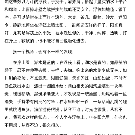
知这些数以万计的浮筏，手挽手，肩并肩，搭起了坚实的水上平台
和廊道，比曹操赤壁之战拼接的战船还要安全。浮筏如地毯，很干
净，是可以随时在上面打个滚的。木桌、茶几、藤椅、沙发、遮阳
伞，静静地蹲坐在浮筏上晒太阳，一副闲适安详的样子。阳光真
好，尤其是浮筏上的阳光，被水洗过似的，干净，纯粹，透明，打
在身上，软软的，恨不能将自己也融化进去。
换一个视角，会有不一样的发现。
在岸上看，湖水是蓝的；在浮筏上看，湖水是青的，如晶莹的
碧玉，忍不住伸手去摸，去捏，去掬。掬出来的水则变成无色，如
川剧的变脸，有点意思。湖面辽阔，天光闪烁，山影如黛，不时有
游鱼跃出水面，漾出一圈圈水纹；两山相夹的湖湾里蠕出一块黑
斑，缓缓移动。黑斑渐渐变大，才发现是一艘渔船，船尾站着一位
渔夫，手持带有网兜的竹竿，在水里轻轻一舀，一条活蹦乱跳的鲤
里就跳进鱼篓。渔船游得很慢，从容不迫；时光也很慢，从容不
迫。我喜欢这样的状态，一个人坐在浮筏上，坐在阳光里，什么也
不用想，从容不迫，很久很久。