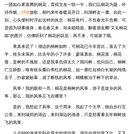
一团如白雾蒸腾的桐花，震得文友一惊一乍，我们以桐花为题，吟
诗作赋，
抒情
放歌，相约来年春暖花开日，到湖畔走一遭。自此一
别，心头便时时浮起这样的执念：桐花有约，不负春光不负卿。可
是因为琐事缠身，春去春又来，却未能晤面。翻看朋友圈“又见桐花
闹”的图片，仿佛听到了桐花的叹息：再不来，可就谢了哦。
果真来迟了！湖边的桐树如昨，可桐花已今非昔比，落去了大
半，枝头未落的，比去年的小了许多，寥落寡欢。桐花落，桐花
瘦，是树的不挽留，还是我辜负得太久？我问树，也问自己。桐树
伫立静默，唯有枝头瓣白蒂红的桐花，如一袭红短褂白长裙的纯情
女子，扑簌簌献幕，成了断线的风筝，蝴蝶般泊于树下的草丛。
风筝！我的眼前一亮：桐花是桐树的风筝，游子是故乡的风
筝，那么，我的风筝又飞在哪里？
是的，我想起了风筝。这个周末，我起了个大早，独自步行五
公里，来到城郊的湖边，来到湖边的渔港，只是想看看去年桐树放
飞的风筝。
八点钟的渔港安卧在晨光的琥珀里，湖鸟自琥珀里飞出，又飞