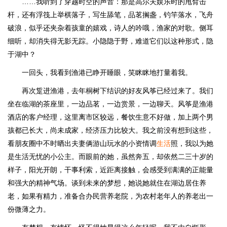
……我听到了穿越时空的声音：那是高尔夫娱乐时的甩臂击
杆，还有浮筏上举棋落子，写生舔笔，品茗搁盏，钓竿落水，飞舟
破浪，似乎还夹杂着孩童的嬉戏，诗人的吟哦，渔家的对歌。侧耳
细听，却消失得无影无踪。小隐隐于野，难道它们以这种形式，隐
于湖中？
一回头，我看到渔港已睁开睡眼，笑眯眯地打量着我。
再次踅进渔港，去年桐树下结识的好友风筝已经过来了。我们
坐在临湖的茶座里，一边品茗，一边赏景，一边聊天。风筝是渔港
酒店的客户经理，这里离市区较远，餐饮生意不好做，加上两个男
孩都已长大，尚未成家，经济压力比较大。我之前没有想到这些，
看朋友圈中不时晒出夫妻俩游山玩水的小资情调
生活
照，我以为她
是生活无忧的小公主。而眼前的她，虽然奔五，却依然二三十岁的
样子，阳光开朗，干事利索，近距离接触，会感受到满满的正能量
和强大的精神气场。谈到未来的梦想，她说她就住在湖边居住养
老，如果有精力，准备合办民营养老院，为农村老年人的养老出一
份微薄之力。