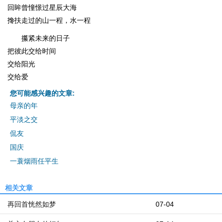
回眸曾憧憬过星辰大海
搀扶走过的山一程，水一程
攥紧未来的日子
把彼此交给时间
交给阳光
交给爱
您可能感兴趣的文章:
母亲的年
平淡之交
侃友
国庆
一蓑烟雨任平生
相关文章
再回首恍然如梦
07-04