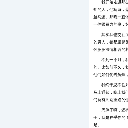
我开始走进那
郁的人，他写诗，
丝马迹。那晚一直
一件很费力的事，
其实我也交往
的男人，都是竖起
休脉脉深情相诉的
不到一个月，
的。比如前不久，
他们如何优秀辉煌
我终于忍不住
马上通知，晚上我
们竟有久别重逢的
周胖子啊，还
子，我是在乎你的
是。