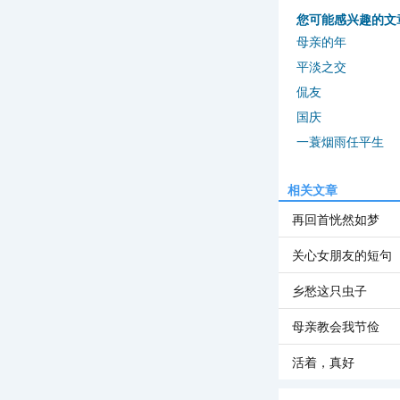
您可能感兴趣的文
母亲的年
平淡之交
侃友
国庆
一蓑烟雨任平生
相关文章
再回首恍然如梦
关心女朋友的短句
乡愁这只虫子
母亲教会我节俭
活着，真好