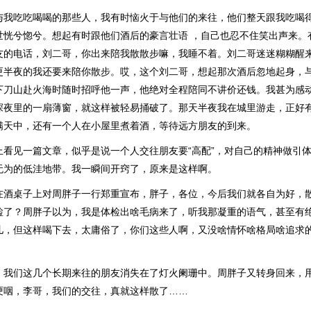
与我吃吃喝喝的那些人，我有时恼火于与他们的来往，他们整天跟我吃喝
世恍兮惚兮。想起有时跟他们酒后的豪言壮语 ，自己也忍不住笑出声来。
友的电话，刘二哥，你出来陪我散散步嘛，我睡不着。刘二哥迷迷糊糊醒
更半夜的我还要来陪你散步。哎，这个刘二哥，想起那次酒后忽地起身，
下刀山赴火海时随时招呼他一声，他绝对全程陪同不讲价还钱。我甚为感
深夜里的一扇薄窗，就这样被轻易捅破了。那天半夜我在城里游走，正好
满天中，还有一个人在小屋里煮着酒，等待远方朋友的到来。
上看见一篇文章，似乎是说一个人交往朋友要“高配”，对自己的精神做引
无为的低洼地带。我一瞬间开窍了，原来是这样啊。
在酒桌子上对周胖子一行郑重宣布，胖子，各位，今后我们就各自为好，
检了？周胖子以为，我是体检出啥毛病来了，听我那凝重的语气，甚至有
儿，但这样喝下去，太庸俗了，你们这些人啊，又没啥情怀啥格局啥追求
，我们这几个长期来往的朋友消失在了灯火阑珊中。周胖子又转身回来，
哽咽，李哥，我们的交往，真就这样散了……