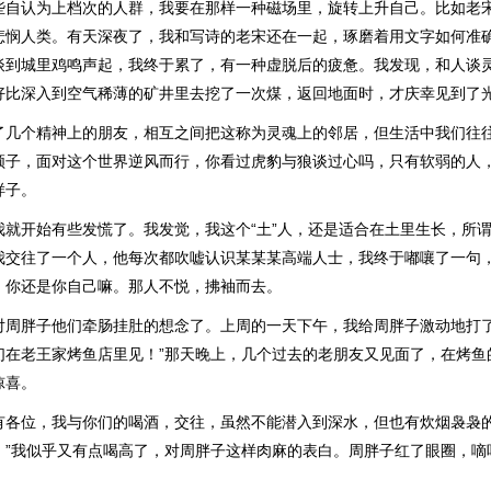
些自认为上档次的人群，我要在那样一种磁场里，旋转上升自己。比如老
悲悯人类。有天深夜了，我和写诗的老宋还在一起，琢磨着用文字如何准
谈到城里鸡鸣声起，我终于累了，有一种虚脱后的疲惫。我发现，和人谈
好比深入到空气稀薄的矿井里去挖了一次煤，返回地面时，才庆幸见到了
了几个精神上的朋友，相互之间把这称为灵魂上的邻居，但生活中我们往
领子，面对这个世界逆风而行，你看过虎豹与狼谈过心吗，只有软弱的人
样子。
我就开始有些发慌了。我发觉，我这个“土”人，还是适合在土里生长，所
我交往了一个人，他每次都吹嘘认识某某某高端人士，我终于嘟嚷了一句
，你还是你自己嘛。那人不悦，拂袖而去。
对周胖子他们牵肠挂肚的想念了。上周的一天下午，我给周胖子激动地打了
们在老王家烤鱼店里见！”那天晚上，几个过去的老朋友又见面了，在烤鱼
惊喜。
有各位，我与你们的喝酒，交往，虽然不能潜入到深水，但也有炊烟袅袅的
！”我似乎又有点喝高了，对周胖子这样肉麻的表白。周胖子红了眼圈，嘀