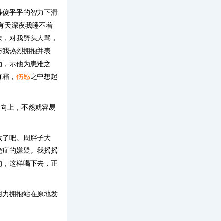
得傻乎乎的智力下滑
有天深夜我睡不着
来，对我劈头大骂，
与我热烈拥抱并表
动，示他为患难之
有霜，
伤感
之中想起
体向上，不然就容易
散了吧。周胖子大
绝症的嫌疑。我摇摇
的，这样喝下去，正
用力拥抱站在原地发