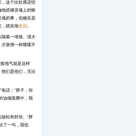
宋，这个比杜甫还忧
确地抓捕灵魂上的蛛
灵魂的事，也确实是
光，踏实地
生活
。
往隔着一堵墙。强大
，才唐僧一样喋喋不
谓接地气就是这样
，他们是他们，无论
电话：“胖子，你
的油烟蒸腾中，我
放松和舒坦。“胖
咕了一句，我也