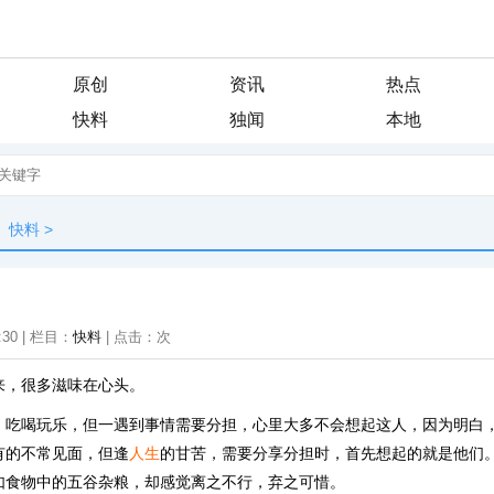
原创
资讯
热点
快料
独闻
本地
快料
>
:30 | 栏目：
快料
| 点击：
次
来，很多滋味在心头。
，吃喝玩乐，但一遇到事情需要分担，心里大多不会想起这人，因为明白
有的不常见面，但逢
人生
的甘苦，需要分享分担时，首先想起的就是他们
如食物中的五谷杂粮，却感觉离之不行，弃之可惜。