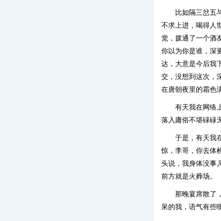
比如隔三岔五
不求上进，喝得人
觉，拨通了一个酒
你以为你是谁，深
达，大意是今后我
交，没想到这次，
在唐朝夜里的霜色
有天我在网络
落入庸俗不堪碌碌
于是，有天我
惊，李哥，你去体
头说，我身体没事
前方就是火葬场。
那晚宴席散了
呆的我，语气有些