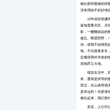
相比那些罹难的同
没有理由不好好地
10年前的初
返地震重灾区。灾
影，一幢幢拔起的
难忘。眺望田野，
动，使我不由得想
地，不问昼夜多长
定懂得用对丰收的
屈地昂立大地。
现实生活中，
来，显得是何等的
受过，在山体坍塌
是幸运的！但是请
难比起来，我们曾
其实，人们可