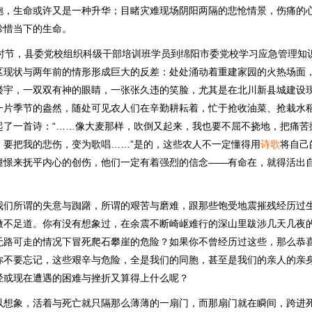
胞，生命或许又是一种升华；目睹灾难现场阴阳两隔的悲怆情景，伤痛的
珍惜当下的生命。
夏时节，县委党校组织科级干部培训班学员到绵阳市委党校学习应急管理知
区现状与两年前的情形形成巨大的反差：处处涌动着重建家园的火热场面
楼宇，一双双有神的眼睛，一张张久违的笑脸，尤其是在北川新县城建设
一片季节的盎然，随处可见农人们在辛勤耕耘着，忙于抢收油菜、抢栽水
起了一首诗：“……像大麦那样，吹倒又起来，我也要不屈不挠地，把痛苦
，要把我的悲伤，变为歌唱……”是的，这些农人不一定懂得用
诗歌
将自己
憧憬来抚平内心的创伤，他们一定有着强烈的信念——有命在，就得活出
我们所谓的失意与踟躇，所谓的艰苦与磨难，跟那些饱受地震摧残经历过
微不足道。你有没有想象过，在余震不断崎岖难行的深山里跋涉几天几夜
无路可走的情况下冒死爬石攀崖的危险？如果你不曾经历过这些，那么恭
你不要忘记，这些艰辛与危险，全是我们的同胞，甚至是我们的亲人的亲
经或现在遭遇的困难与挫折又算得上什么呢？
以想象，活着与死亡就只隔那么薄薄的一扇门，而那扇门就在瞬间，跨进